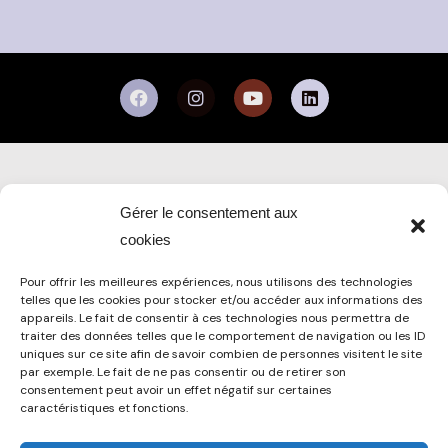
Gérer le consentement aux
cookies
Pour offrir les meilleures expériences, nous utilisons des technologies
CONTACT@BERNANOS.ORG
telles que les cookies pour stocker et/ou accéder aux informations des
07 67 97 96 01 (ACCUEIL)
appareils. Le fait de consentir à ces technologies nous permettra de
07 69 21 15 49 (ÉQUIPE ÉDUCATIVE)
traiter des données telles que le comportement de navigation ou les ID
uniques sur ce site afin de savoir combien de personnes visitent le site
par exemple. Le fait de ne pas consentir ou de retirer son
consentement peut avoir un effet négatif sur certaines
CENTRE BERNANOS
30 RUE DU MARÉCHAL JUIN
caractéristiques et fonctions.
67000 STRASBOURG