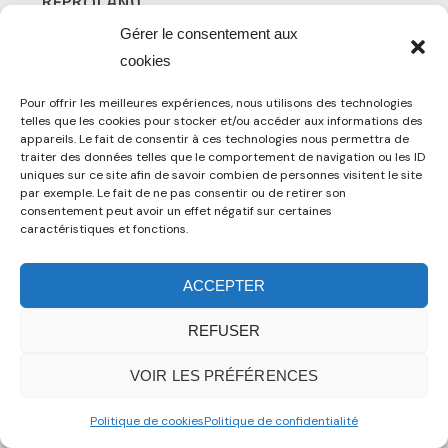
REPROLAND
Partenaire spécialisé en solutions d’impression et de
Gérer le consentement aux
reprographie pour les besoins d’édition et de
cookies
communication du Centre Bernanos.
Pour offrir les meilleures expériences, nous utilisons des technologies
telles que les cookies pour stocker et/ou accéder aux informations des
appareils. Le fait de consentir à ces technologies nous permettra de
traiter des données telles que le comportement de navigation ou les ID
uniques sur ce site afin de savoir combien de personnes visitent le site
par exemple. Le fait de ne pas consentir ou de retirer son
consentement peut avoir un effet négatif sur certaines
caractéristiques et fonctions.
ACCEPTER
REFUSER
VOIR LES PRÉFÉRENCES
Politique de cookies
Politique de confidentialité