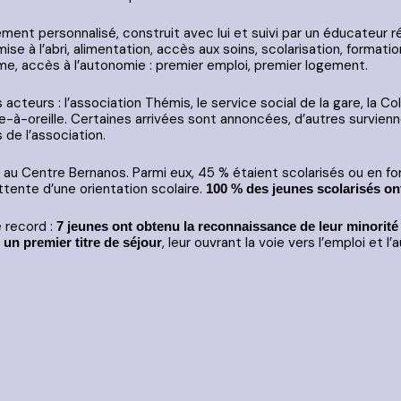
ent personnalisé, construit avec lui et suivi par un éducateur
se à l’abri, alimentation, accès aux soins, scolarisation, formation
terme, accès à l’autonomie : premier emploi, premier logement.
 acteurs : l’association Thémis, le service social de la gare, la C
à-oreille. Certaines arrivées sont annoncées, d’autres survienne
s de l’association.
au Centre Bernanos. Parmi eux, 45 % étaient scolarisés ou en form
tente d’une orientation scolaire.
100 % des jeunes scolarisés ont
e record :
7 jeunes ont obtenu la reconnaissance de leur minorité
, leur ouvrant la voie vers l’emploi et l
 un premier titre de séjour