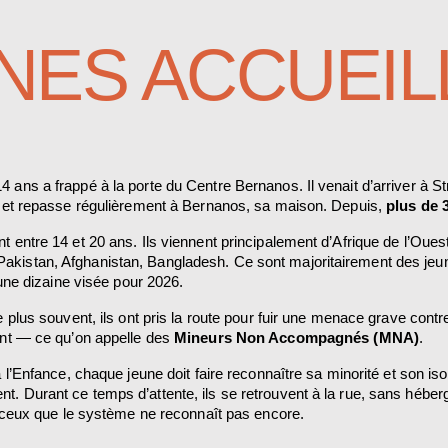
NES ACCUEIL
ans a frappé à la porte du Centre Bernanos. Il venait d’arriver à Str
— et repasse régulièrement à Bernanos, sa maison. Depuis, 
plus de 
t entre 14 et 20 ans. Ils viennent principalement d’Afrique de l’Oue
kistan, Afghanistan, Bangladesh. Ce sont majoritairement des jeune
 une dizaine visée pour 2026.
 plus souvent, ils ont pris la route pour fuir une menace grave contre 
ent — ce qu’on appelle des 
Mineurs Non Accompagnés (MNA)
.
à l’Enfance, chaque jeune doit faire reconnaître sa minorité et son i
. Durant ce temps d’attente, ils se retrouvent à la rue, sans héberge
ir ceux que le système ne reconnaît pas encore.