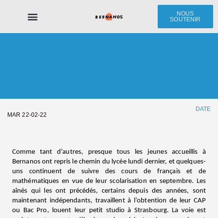
NOUS
SOUTENIR
Le Centre Bernanos
Les Jeunes
Nous soutenir
DATE
MAR 22-02-22
Comme tant d’autres, presque tous les jeunes accueillis à
Bernanos ont repris le chemin du lycée lundi dernier, et quelques-
uns continuent de suivre des cours de français et de
mathématiques en vue de leur scolarisation en septembre. Les
aînés qui les ont précédés, certains depuis des années, sont
maintenant indépendants, travaillent à l’obtention de leur CAP
ou Bac Pro, louent leur petit studio à Strasbourg. La voie est