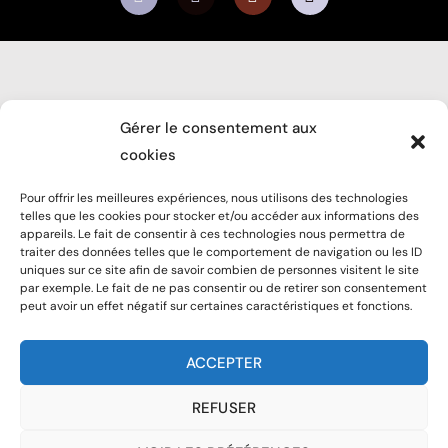
Gérer le consentement aux
cookies
CONTACT@BERNANOS.ORG
Pour offrir les meilleures expériences, nous utilisons des technologies
07 67 97 96 01 (ACCUEIL)
telles que les cookies pour stocker et/ou accéder aux informations des
07 69 21 15 49 (ÉQUIPE ÉDUCATIVE)
appareils. Le fait de consentir à ces technologies nous permettra de
traiter des données telles que le comportement de navigation ou les ID
uniques sur ce site afin de savoir combien de personnes visitent le site
CENTRE BERNANOS
par exemple. Le fait de ne pas consentir ou de retirer son consentement
30 RUE DU MARÉCHAL JUIN
peut avoir un effet négatif sur certaines caractéristiques et fonctions.
67000 STRASBOURG
ACCEPTER
ILLUSTRATIONS RÉALISÉES PAR
AMANDINE PIU
ET
ELOÏSE REY
.
WEBDESIGN PAR
CAMILLE OBRECHT
REFUSER
MENTIONS LÉGALES